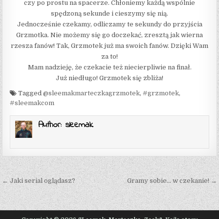
czy po prostu na spacerze. Chłoniemy każdą wspólnie
spędzoną sekunde i cieszymy się nią.
Jednocześnie czekamy, odliczamy te sekundy do przyjścia
Grzmotka. Nie możemy się go doczekać, zresztą jak wierna
rzesza fanów! Tak, Grzmotek już ma swoich fanów. Dzięki Wam
za to!
Mam nadzieję, że czekacie też niecierpliwie na finał.
Już niedługo! Grzmotek się zbliża!
Tagged
@sleemakmarteczkagrzmotek
,
#grzmotek
,
#sleemakcom
Author:
sleemak
Post navigation
← Jaki serial oglądasz?
Gramy sobie… w czekanie! →