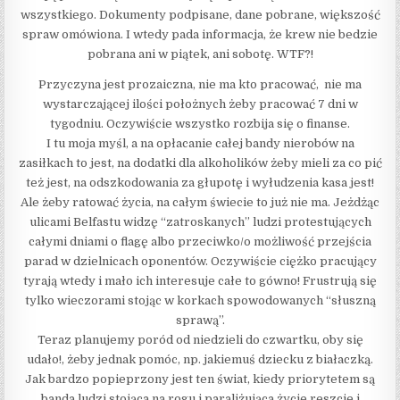
wszystkiego. Dokumenty podpisane, dane pobrane, większość
spraw omówiona. I wtedy pada informacja, że krew nie bedzie
pobrana ani w piątek, ani sobotę. WTF?!
Przyczyna jest prozaiczna, nie ma kto pracować, nie ma
wystarczającej ilości położnych żeby pracować 7 dni w
tygodniu. Oczywiście wszystko rozbija się o finanse.
I tu moja myśl, a na opłacanie całej bandy nierobów na
zasiłkach to jest, na dodatki dla alkoholików żeby mieli za co pić
też jest, na odszkodowania za głupotę i wyłudzenia kasa jest!
Ale żeby ratować życia, na całym świecie to już nie ma. Jeżdżąc
ulicami Belfastu widzę “zatroskanych” ludzi protestujących
całymi dniami o flagę albo przeciwko/o możliwość przejścia
parad w dzielnicach oponentów. Oczywiście ciężko pracujący
tyrają wtedy i mało ich interesuje całe to gówno! Frustrują się
tylko wieczorami stojąc w korkach spowodowanych “słuszną
sprawą”.
Teraz planujemy poród od niedzieli do czwartku, oby się
udało!, żeby jednak pomóc, np. jakiemuś dziecku z białaczką.
Jak bardzo popieprzony jest ten świat, kiedy priorytetem są
banda ludzi stojąca na rogu i paraliżująca życie reszcie i