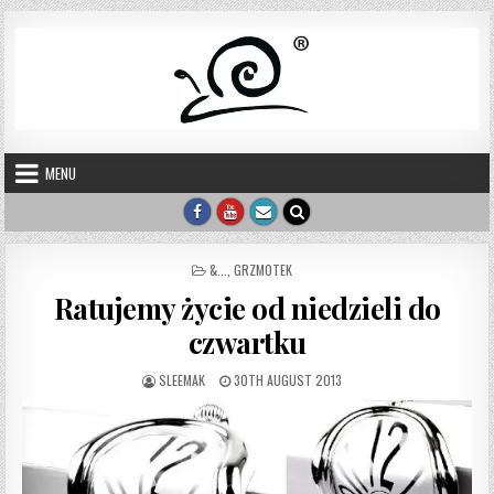
Skip to content
MENU
POSTED IN
&...
,
GRZMOTEK
Ratujemy życie od niedzieli do
czwartku
AUTHOR:
PUBLISHED DATE:
SLEEMAK
30TH AUGUST 2013