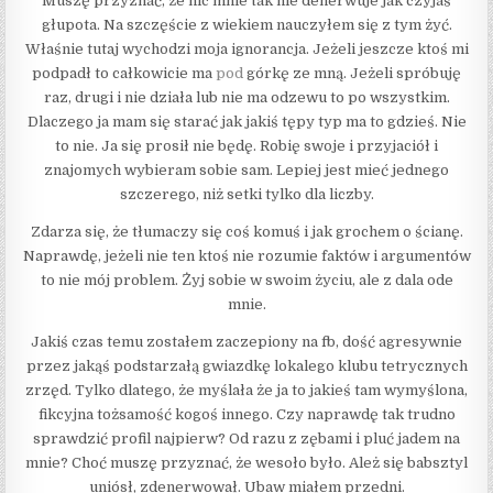
Muszę przyznać, że nic mnie tak nie denerwuje jak czyjaś
głupota. Na szczęście z wiekiem nauczyłem się z tym żyć.
Właśnie tutaj wychodzi moja ignorancja. Jeżeli jeszcze ktoś mi
podpadł to całkowicie ma
pod
górkę ze mną. Jeżeli spróbuję
raz, drugi i nie działa lub nie ma odzewu to po wszystkim.
Dlaczego ja mam się starać jak jakiś tępy typ ma to gdzieś. Nie
to nie. Ja się prosił nie będę. Robię swoje i przyjaciół i
znajomych wybieram sobie sam. Lepiej jest mieć jednego
szczerego, niż setki tylko dla liczby.
Zdarza się, że tłumaczy się coś komuś i jak grochem o ścianę.
Naprawdę, jeżeli nie ten ktoś nie rozumie faktów i argumentów
to nie mój problem. Żyj sobie w swoim życiu, ale z dala ode
mnie.
Jakiś czas temu zostałem zaczepiony na fb, dość agresywnie
przez jakąś podstarzałą gwiazdkę lokalego klubu tetrycznych
zrzęd. Tylko dlatego, że myślała że ja to jakieś tam wymyślona,
fikcyjna tożsamość kogoś innego. Czy naprawdę tak trudno
sprawdzić profil najpierw? Od razu z zębami i pluć jadem na
mnie? Choć muszę przyznać, że wesoło było. Ależ się babsztyl
uniósł, zdenerwował. Ubaw miałem przedni.