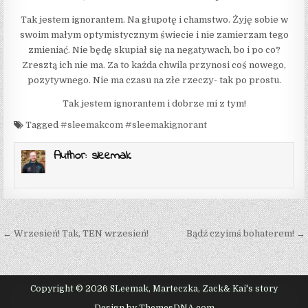
Tak jestem ignorantem. Na głupotę i chamstwo. Żyję sobie w
swoim małym optymistycznym świecie i nie zamierzam tego
zmieniać. Nie będę skupiał się na negatywach, bo i po co?
Zresztą ich nie ma. Za to każda chwila przynosi coś nowego,
pozytywnego. Nie ma czasu na złe rzeczy- tak po prostu.
Tak jestem ignorantem i dobrze mi z tym!
Tagged
#sleemakcom #sleemakignorant
Author:
sleemak
Post navigation
← Wrzesień! Tak, TEN wrzesień!
Bądź czyimś bohaterem! →
Copyright © 2026 SLeemak, Marteczka, Zack& Kai's story