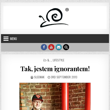
Skip to content
MENU
POSTED IN
&...
,
LIFESTYLE
Tak, jestem ignorantem!
AUTHOR:
PUBLISHED DATE:
SLEEMAK
3RD SEPTEMBER 2013