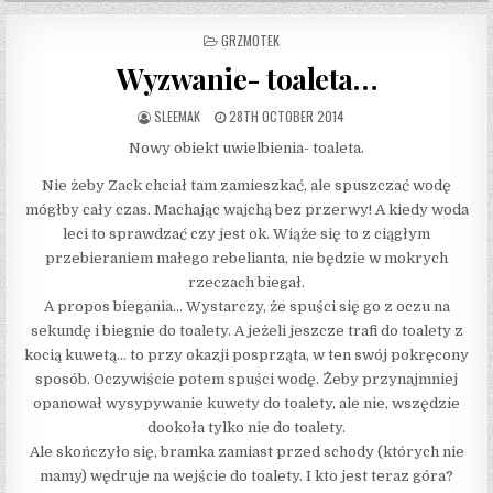
POSTED IN
GRZMOTEK
Wyzwanie- toaleta…
AUTHOR:
PUBLISHED DATE:
SLEEMAK
28TH OCTOBER 2014
Nowy obiekt uwielbienia- toaleta.
Nie żeby Zack chciał tam zamieszkać, ale spuszczać wodę
mógłby cały czas. Machając wajchą bez przerwy! A kiedy woda
leci to sprawdzać czy jest ok. Wiąże się to z ciągłym
przebieraniem małego rebelianta, nie będzie w mokrych
rzeczach biegał.
A propos biegania… Wystarczy, że spuści się go z oczu na
sekundę i biegnie do toalety. A jeżeli jeszcze trafi do toalety z
kocią kuwetą… to przy okazji posprząta, w ten swój pokręcony
sposób. Oczywiście potem spuści wodę. Żeby przynajmniej
opanował wysypywanie kuwety do toalety, ale nie, wszędzie
dookoła tylko nie do toalety.
Ale skończyło się, bramka zamiast przed schody (których nie
mamy) wędruje na wejście do toalety. I kto jest teraz góra?