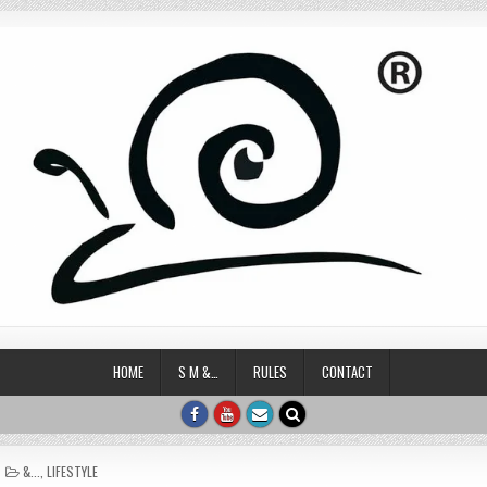
HOME
S M &…
RULES
CONTACT
POSTED IN
&...
,
LIFESTYLE