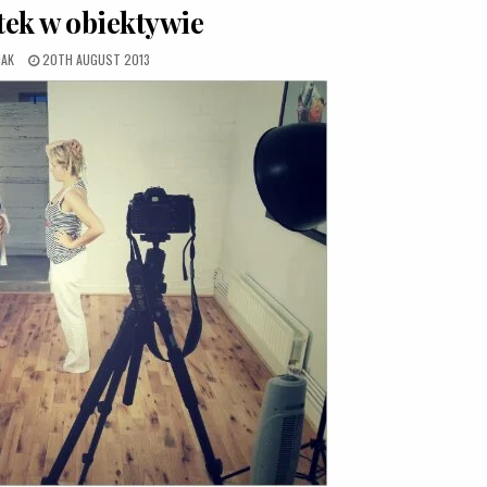
ek w obiektywie
OR:
PUBLISHED DATE:
MAK
20TH AUGUST 2013