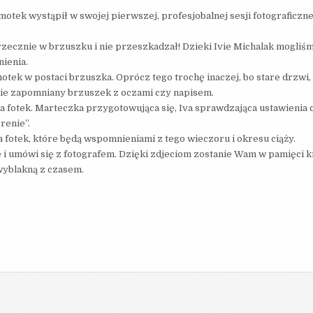
otek wystąpił w swojej pierwszej, profesjobalnej sesji fotograficzne
rzecznie w brzuszku i nie przeszkadzał! Dzieki Ivie Michalak mogliś
ienia.
motek w postaci brzuszka. Oprócz tego trochę inaczej, bo stare drzwi,
 nie zapomniany brzuszek z oczami czy napisem.
ka fotek. Marteczka przygotowująca się, Iva sprawdzająca ustawienia 
renie”.
a fotek, które będą wspomnieniami z tego wieczoru i okresu ciąży.
ie i umówi się z fotografem. Dzięki zdjeciom zostanie Wam w pamięci k
 wyblakną z czasem.