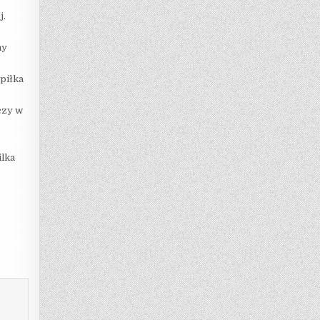
j.
my
 piłka
czy w
ilka