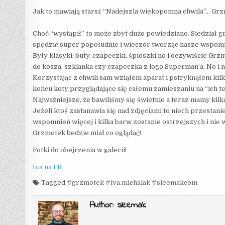
Jak to mawiają starsi: “Nadejszla wiekopomna chwila”… Grzm
Choć “wystąpił” to może zbyt dużo powiedziane. Siedział g
spędzić super popołudnie i wieczór tworząc nasze wspomn
Były klasyki: buty, czapeczki, śpioszki no i oczywiście Grz
do kosza, szklanka czy czapeczka z logo Superman’a. No i
Korzystając z chwili sam wziąłem aparat i pstryknąłem kil
końcu koty przyglądające się całemu zamieszaniu na “ich te
Najważniejsze, że bawiliśmy się świetnie a teraz mamy kilk
Jeżeli ktoś zastanawia się nad zdjęciami to niech przestan
wspomnień więcej i kilka barw zostanie ostrzejszych i nie
Grzmotek bedzie miał co oglądać!
Fotki do obejrzenia w galerii!
Iva na FB
Tagged
#grzmotek #iva.michalak #sleemakcom
Author:
sleemak